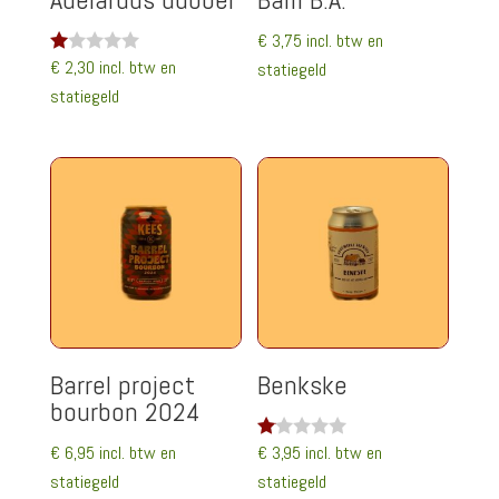
€
3,75
incl. btw en
€
2,30
incl. btw en
W
statiegeld
aa
statiegeld
rd
eri
ng
1.
00
uit
5
Barrel project
Benkske
bourbon 2024
€
6,95
incl. btw en
€
3,95
incl. btw en
W
aa
statiegeld
statiegeld
rd