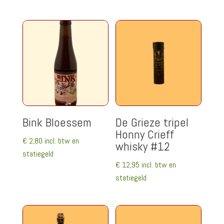
eri
ng
1.
00
uit
5
Bink Bloessem
De Grieze tripel
Honny Crieff
€
2,80
incl. btw en
whisky #12
statiegeld
€
12,95
incl. btw en
statiegeld