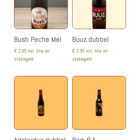
Bush Peche Mel
Buuz dubbel
€
2,95
incl. btw en
€
2,95
incl. btw en
statiegeld
statiegeld
Adelardus dubbel
Bam B.A.